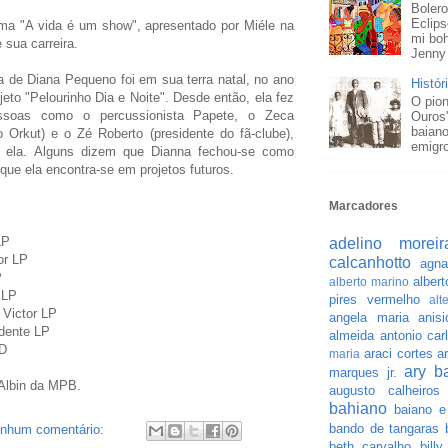
Bolero
Eclips
ma "A vida é um show", apresentado por Miéle na
mi boh
 sua carreira.
Jenny 
a de Diana Pequeno foi em sua terra natal, no ano
Histór
eto "Pelourinho Dia e Noite". Desde então, ela fez
O pion
ssoas como o percussionista Papete, o Zeca
Ouros
baiano
Orkut) e o Zé Roberto (presidente do fã-clube),
emigro
m ela. Alguns dizem que Dianna fechou-se como
 que ela encontra-se em projetos futuros.
Marcadores
LP
adelino moreir
or LP
calcanhotto
agna
P
albert
alberto marino
 LP
pires vermelho
alt
 Victor LP
angela maria
anisi
ndente LP
almeida
antonio car
CD
araci cortes
a
maria
ary b
marques jr.
 Albin da MPB.
augusto calheiros
bahiano
baiano e
bando de tangaras
nhum comentário:
beth carvalho
bill