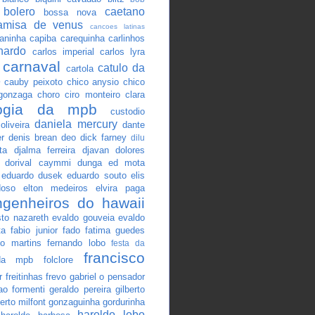
bolero
caetano
bossa nova
amisa de venus
cancoes latinas
aninha
capiba
carequinha
carlinhos
hardo
carlos imperial
carlos lyra
carnaval
catulo da
cartola
e
cauby peixoto
chico anysio
chico
gonzaga
choro
ciro monteiro
clara
logia da mpb
custodio
daniela mercury
oliveira
dante
r
denis brean
deo
dick farney
dilu
ta
djalma ferreira
djavan
dolores
dorival caymmi
dunga
ed mota
eduardo dusek
eduardo souto
elis
doso
elton medeiros
elvira paga
ngenheiros do hawaii
sto nazareth
evaldo gouveia
evaldo
ta
fabio junior
fado
fatima guedes
rto martins
fernando lobo
festa da
francisco
 da mpb
folclore
r
freitinhas
frevo
gabriel o pensador
ao formenti
geraldo pereira
gilberto
berto milfont
gonzaguinha
gordurinha
haroldo lobo