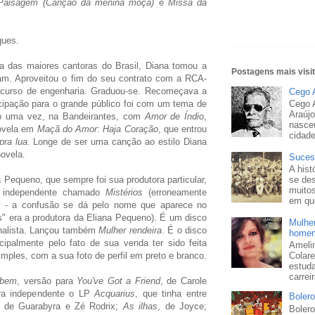
Paisagem (Canção da menina moça)
e
Missa da
ques.
a das maiores cantoras do Brasil, Diana tomou a
Postagens mais visi
eam. Aproveitou o fim do seu contrato com a RCA-
o curso de engenharia. Graduou-se. Recomeçava a
Cego 
icipação para o grande público foi com um tema de
Cego A
Araújo
ito uma vez, na Bandeirantes, com
Amor de Índio
,
nasce
novela em
Maçã do Amor
:
Haja Coração
, que entrou
cidade
pra lua
. Longe de ser uma canção ao estilo Diana
ovela.
Suces
A his
Pequeno, que sempre foi sua produtora particular,
se de
muito
o independente chamado
Mistérios
(erroneamente
em que
s - a confusão se dá pelo nome que aparece no
s" era a produtora da Eliana Pequeno). É um disco
Mulher
onalista. Lançou também
Mulher rendeira
. É o disco
homem
cipalmente pelo fato de sua venda ter sido feita
Ameli
imples, com a sua foto de perfil em preto e branco.
Colar
estud
carrei
 bem
, versão para
You've Got a Friend
, de Carole
ra independente o LP
Acquarius
, que tinha entre
Bolero
, de Guarabyra e Zé Rodrix;
As ilhas
, de Joyce;
Bolero