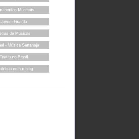
trumentos Musicais
Jovem Guarda
etras de Músicas
al - Música Sertaneja
Teatro no Brasil
ntribua com o blog