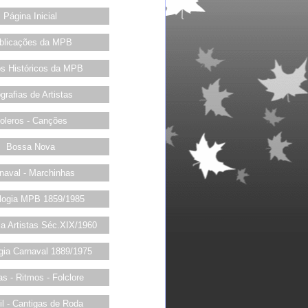
Página Inicial
blicações da MPB
os Históricos da MPB
grafias de Artistas
oleros - Canções
Bossa Nova
naval - Marchinhas
logia MPB 1859/1985
ia Artistas Séc.XIX/1960
gia Carnaval 1889/1975
s - Ritmos - Folclore
til - Cantigas de Roda