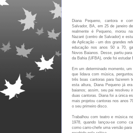
Diana Pequeno, cantora e com
Salvador, BA, em 25 de janeiro d
realmente é Pequeno, morou na
Nazaré (centro de Salvador) e est
de Aplicação - um dos grandes ref
educação nos anos 50 a 70, g
Novos Baianos. Desse, partiu para
da Bahia (UFBA), onde foi estudar 
Em um determinado momento, um am
que lidava com música, perguntou 
três boas cantoras para fazerem t
esta altura, Diana Pequeno já era
baianos; assim, seu pai resolveu i
duas cantoras. Diana foi a única e
mais projetou cantoras nos anos 70
o seu primeiro disco.
Trabalhou com teatro e música no
1978, quando lançou-se como ca
como carro-chefe uma versão para
recebido pela crítica.