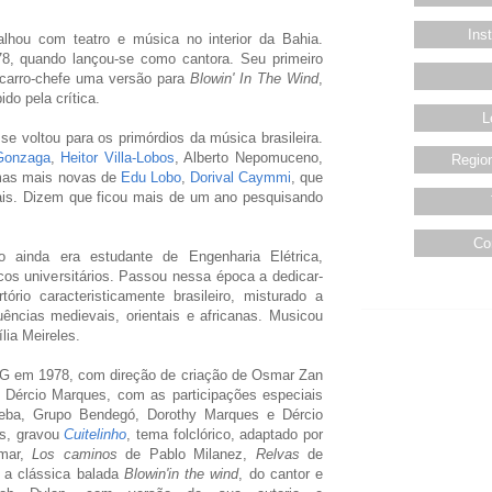
Ins
balhou com teatro e música no interior da Bahia.
, quando lançou-se como cantora. Seu primeiro
carro-chefe uma versão para
Blowin' In The Wind
,
do pela crítica.
L
 se voltou para os primórdios da música brasileira.
Gonzaga
,
Heitor Villa-Lobos
, Alberto Nepomuceno,
Region
mas mais novas de
Edu Lobo
,
Dorival Caymmi
, que
ais. Dizem que ficou mais de um ano pesquisando
Co
ainda era estudante de Engenharia Elétrica,
os universitários. Passou nessa época a dedicar-
rio caracteristicamente brasileiro, misturado a
uências medievais, orientais e africanas. Musicou
lia Meireles.
MG em 1978, com direção de criação de Osmar Zan
de Dércio Marques, com as participações especiais
eba, Grupo Bendegó, Dorothy Marques e Dércio
es, gravou
Cuitelinho
, tema folclórico, adaptado por
mar,
Los caminos
de Pablo Milanez,
Relvas
de
e a clássica balada
Blowin'in the wind
, do cantor e