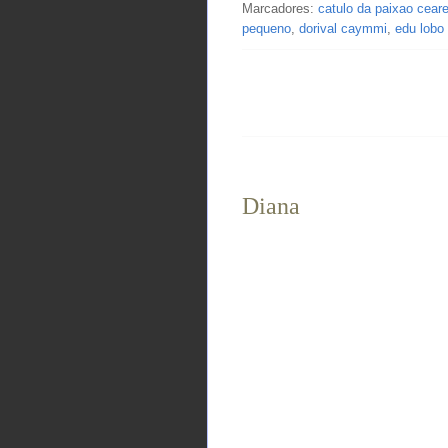
Marcadores:
catulo da paixao cear
pequeno
,
dorival caymmi
,
edu lobo
Diana