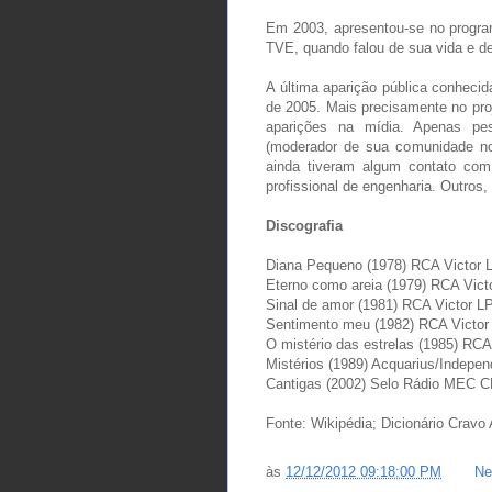
Em 2003, apresentou-se no progra
TVE, quando falou de sua vida e de
A última aparição pública conhecid
de 2005. Mais precisamente no proj
aparições na mídia. Apenas pe
(moderador de sua comunidade no 
ainda tiveram algum contato co
profissional de engenharia. Outros,
Discografia
Diana Pequeno (1978) RCA Victor 
Eterno como areia (1979) RCA Vict
Sinal de amor (1981) RCA Victor L
Sentimento meu (1982) RCA Victor
O mistério das estrelas (1985) RCA
Mistérios (1989) Acquarius/Indepe
Cantigas (2002) Selo Rádio MEC 
Fonte: Wikipédia; Dicionário Cravo
às
12/12/2012 09:18:00 PM
Ne