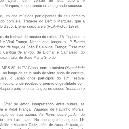
 Bob Dylan, com versão de sua autoria e
io Marques, e que tornou-se seu grande sucesso.
e, um dos músicos participantes do seu primeiro
do com ela. Trata-se do Dercio Marques, que a
do disco,
Eterno como areia
(RCA-Victor, 1979).
ais do festival de música da extinta TV Tupi com a
 e Vital França. Nesse ano, lançou o LP
Eterno
cho de fogo
, de João Bá e Vidal França;
Esse mar
i;
Cantiga de amigo
, de Elomar e
Camaleão
, do
ica título, de José Maria Giroldo.
ival MPB-80 da TV Globo, com a música
Diversidade
, ao longo de seus mais de vinte anos de carreira,
uais, o Japão onde participou do 13º Festival
e Tóquio, onde recebeu o prêmio originalidade com
 Naquele país oriental lançou os discos
Sentimento
LP
Sinal de amor
, interpretando entre outras, as
á e Vidal França,
Vagando
de Paulinho Morais,
ação de sua autoria,
As flores deste jardim
de
a com Luiz Llach. No ano seguinte,lançou o LP
 Melão e Vladimir Diniz, além de
Amor de índio
, de