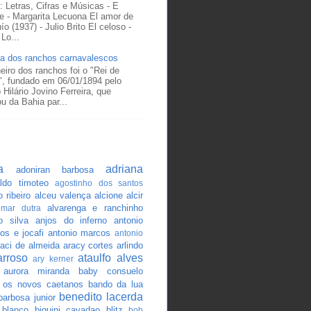
: Letras, Cifras e Músicas - E
e - Margarita Lecuona El amor de
ío (1937) - Julio Brito El celoso -
Lo...
ia dos ranchos carnavalescos
eiro dos ranchos foi o "Rei de
", fundado em 06/01/1894 pelo
 Hilário Jovino Ferreira, que
u da Bahia par...
a
adriana
adoniran barbosa
ldo timoteo
agostinho dos santos
o ribeiro
alceu valença
alcione
alcir
alvarenga e ranchinho
emar dutra
o silva
anjos do inferno
antonio
los e jocafi
antonio marcos
antonio
raci de almeida
aracy cortes
arlindo
arroso
ataulfo alves
ary kerner
aurora miranda
baby consuelo
 os novos caetanos
bando da lua
benedito lacerda
barbosa junior
y blanco
biquini cavadao
blitz
bob