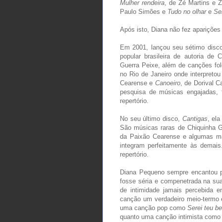
Mulher rendeira
, de Zé Martins e 
Paulo Simões e
Tudo no olhar
e
Se
Após isto, Diana não fez aparições
Em 2001, lançou seu sétimo disco
popular brasileira de autoria de
Guerra Peixe, além de canções fol
no Rio de Janeiro onde interpreto
Cearense e
Canoeiro
, de Dorival 
pesquisa de músicas engajadas, t
repertório.
No seu último disco,
Cantigas
, ela
São músicas raras de Chiquinha G
da Paixão Cearense e algumas m
integram perfeitamente às demai
repertório.
Diana Pequeno sempre encantou pe
fosse séria e compenetrada na su
de intimidade jamais percebida 
canção um verdadeiro meio-termo e
uma canção pop como
Serei teu b
quanto uma canção intimista com