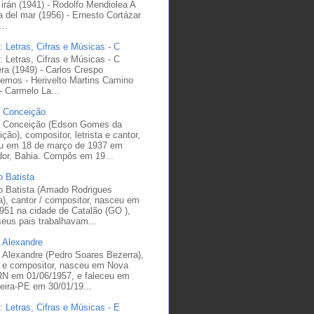
irán (1941) - Rodolfo Mendiolea A
lla del mar (1956) - Ernesto Cortázar
..
: Letras, Cifras e Músicas - C
: Letras, Cifras e Músicas - C
era (1949) - Carlos Crespo
emos - Herivelto Martins Camino
- Carmelo La...
 Conceição
 Conceição (Edson Gomes da
ção), compositor, letrista e cantor,
u em 18 de março de 1937 em
dor, Bahia. Compôs em 19...
 Batista
 Batista (Amado Rodrigues
a), cantor / compositor, nasceu em
951 na cidade de Catalão (GO ),
eus pais trabalhavam...
 Alexandre
 Alexandre (Pedro Soares Bezerra),
r e compositor, nasceu em Nova
RN em 01/06/1957, e faleceu em
eira-PE em 30/01/19...
: Letras, Cifras e Músicas - E