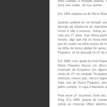
Beto Guedes e Ronaldo Bastos,
terra sem males
, de sua autoria.
Em 1982 separou-se de Décio Mar
Quando poderia ter se tornado um
decisão de afastar-se do mainstr
Victor e não o renovou. Voltou a
vida aos 27 anos. Sua última part
novela, algo que ela só havia fe
que foi usada na trilha-sonora da 
na trilha da trama global
De quina 
Pequeno, só foi lançada no LP da n
Em 1989, com ajuda da irmã Eliana 
Diana Pequeno lançou um disc
chamado de Acquarius por algun
rótulo do LP, na verdade "Acquariu
intimista, mezzo pop, mezzo regi
mais raro de Diana Pequeno, prin
pelos correios. A capa é bastante s
Para esse LP escreveu
Serei teu
King. Em 1989, gravou de manei
outras as músicas
Olhos abertos