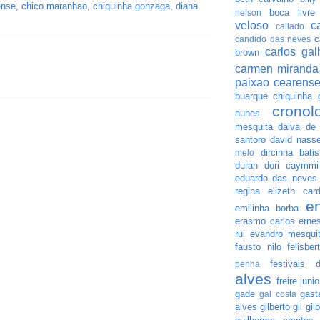
ense
,
chico maranhao
,
chiquinha gonzaga
,
diana
boca livre
nelson
veloso
c
callado
c
candido das neves
carlos gal
brown
carmen miranda
paixao cearens
buarque
chiquinha 
crono
nunes
mesquita
dalva de 
santoro
david nasse
dircinha batis
melo
duran
dori caymmi
eduardo das neves
regina
elizeth car
e
emilinha borba
erasmo carlos
erne
rui
evandro mesqui
fausto nilo
felisbe
festivais
penha
alves
freire junio
gade
gast
gal costa
alves
gilberto gil
gil