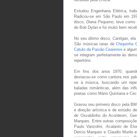
Estudou Engenharia Elétrica, tra
Radicou-se em São Paulo em 1978
disco,
Diana Pequeno
, teve como 
de Bob Dylan e foi muito bem recebi
No seu último disco,
Cantigas
, ela
São músicas raras de
Chiquinha 
Catulo da Paixão Cearense
e algu
se integram perfeitamente às dem
repertório.
Em fins dos anos 1970, quando 
destacou-se como cantora nos palc
se à música, buscando um repertó
baladas românticas, além das infl
poetas como Mário Quintana e Cecí
Gravou seu primeiro disco pela B
e direção artística e de estúdio 
de Osvaldinho do Acordeom, Ger
Marques. Entre outras composiçõ
Paulo Vanzolini,
Acalanto
de Elo
Dercio Marques e Claudio Murilo 