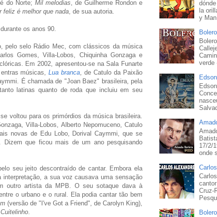
Zé do Norte;
Mil melodias
, de Guilherme Rondon e
dónde 
la ori
r feliz é melhor que nada
, de sua autoria.
y Man.
 durante os anos 90.
Bolero
Bolero
, pelo selo Rádio Mec, com clássicos da música
Callej
 Carlos Gomes, Villa-Lobos, Chiquinha Gonzaga e
Camin
verde 
clóricas. Em 2002, apresentou-se na Sala Funarte
u entras músicas,
Lua branca
, de Catulo da Paixão
Edson
Caymmi. É chamada de "Joan Baez" brasileira, pela
Edson
anto latinas quanto de roda que incluiu em seu
Concei
nasce
Salva
 se voltou para os primórdios da música brasileira.
Amado
onzaga, Villa-Lobos, Alberto Nepomuceno, Catulo
Amado
ais novas de Edu Lobo, Dorival Caymmi, que se
Batist
s. Dizem que ficou mais de um ano pesquisando
17/2/1
onde s
Carlos
lo seu jeito descontraído de cantar. Embora ela
Carlos
a interpretação, a sua voz causava uma sensação
canto
em outro artista da MPB. O seu sotaque dava à
Cruz-
ntre o urbano e o rural. Ela podia cantar tão bem
Pesqu
em
(versão de "I've Got a Friend", de Carolyn King),
o
Cuitelinho
.
Bolero