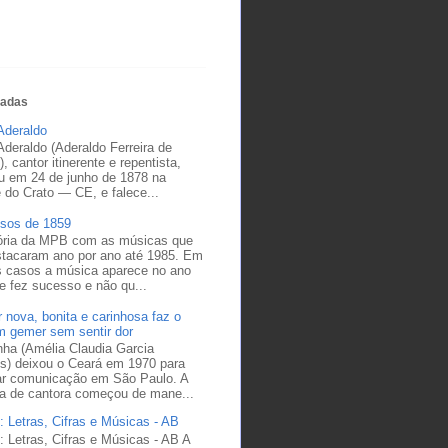
tadas
Aderaldo
deraldo (Aderaldo Ferreira de
), cantor itinerente e repentista,
u em 24 de junho de 1878 na
 do Crato — CE, e falece...
sos de 1859
tória da MPB com as músicas que
stacaram ano por ano até 1985. Em
s casos a música aparece no ano
 fez sucesso e não qu...
 nova, bonita e carinhosa faz o
 gemer sem sentir dor
nha (Amélia Claudia Garcia
es) deixou o Ceará em 1970 para
ar comunicação em São Paulo. A
ra de cantora começou de mane...
: Letras, Cifras e Músicas - AB
: Letras, Cifras e Músicas - AB A