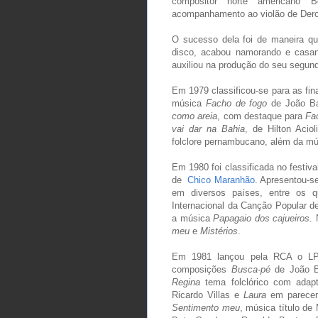
compositor norte americano
acompanhamento ao violão de Derc
O sucesso dela foi de maneira qu
disco, acabou namorando e casan
auxiliou na produção do seu segun
Em 1979 classificou-se para as fin
música
Facho de fogo
de João Bá
como areia
, com destaque para
Fa
vai dar na Bahia
, de Hilton Aciol
folclore pernambucano, além da mús
Em 1980 foi classificada no fest
de
Chico Maranhão
. Apresentou-se
em diversos países, entre os q
Internacional da Canção Popular d
a música
Papagaio dos cajueiros
.
meu
e
Mistérios
.
Em 1981 lançou pela RCA o 
composições
Busca-pé
de João B
Regina
tema folclórico com adapt
Ricardo Villas e
Laura
em pareceri
Sentimento meu
, música título de