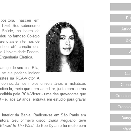
Pu
positora, nasceu em
e 1958. Seu sobrenome
Artig
 Saúde, no bairro de
udou no famoso Colégio
Bio
erenciais em termos de
anhou até canção dos
B
 a Universidade Federal
Engenharia Elétrica.
igo de seu pai, Bila,
se ele poderia indicar
Car
estes na RCA-Victor. A
 conhecida nos meios universitários e midiáticos
Crono
ndicá-la, meio que sem acreditar, junto com outras
scolhida pela RCA-Victor - uma das gravadoras que
Cronolog
 - e, aos 19 anos, entrava em estúdio para gravar
Cronolo
 interior da Bahia. Radicou-se em São Paulo em
Dança
ntora. Seu primeiro disco,
Diana Pequeno
, teve
Blowin' In The Wind
, de Bob Dylan e foi muito bem
Infan